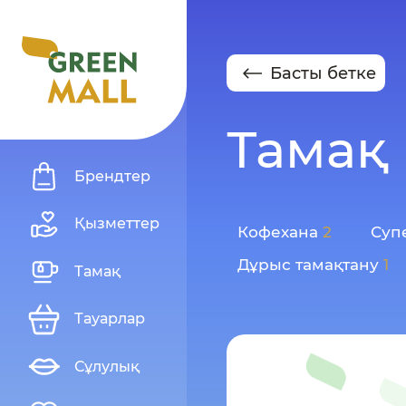
Басты бетке
Тамақ
Брендтер
Қызметтер
Кофехана
2
Суп
Дұрыс тамақтану
1
Тамақ
Тауарлар
Сұлулық