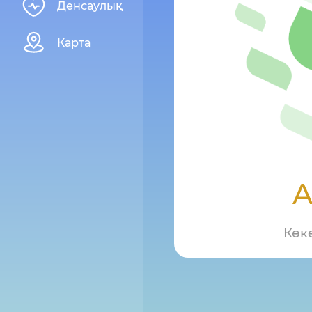
Денсаулық
Карта
A
Көк