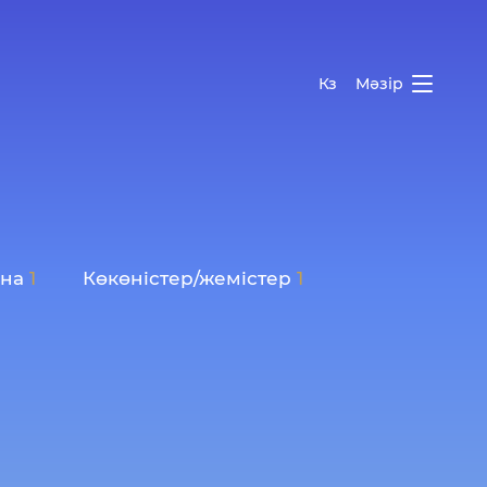
Кз
Мәзір
ана
1
Көкөністер/жемістер
1