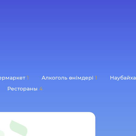
ермаркет
1
Алкоголь өнімдері
1
Наубайх
Рестораны
4