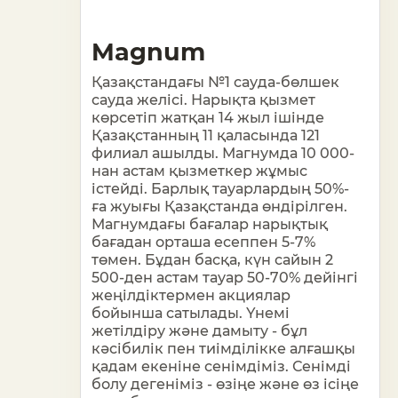
Magnum
Қазақстандағы №1 сауда-бөлшек
сауда желісі. Нарықта қызмет
көрсетіп жатқан 14 жыл ішінде
Қазақстанның 11 қаласында 121
филиал ашылды. Магнумда 10 000-
нан астам қызметкер жұмыс
істейді. Барлық тауарлардың 50%-
ға жуығы Қазақстанда өндірілген.
Магнумдағы бағалар нарықтық
бағадан орташа есеппен 5-7%
төмен. Бұдан басқа, күн сайын 2
500-ден астам тауар 50-70% дейінгі
жеңілдіктермен акциялар
бойынша сатылады. Үнемі
жетілдіру және дамыту - бұл
кәсібилік пен тиімділікке алғашқы
қадам екеніне сенімдіміз. Сенімді
болу дегеніміз - өзіңе және өз ісіңе