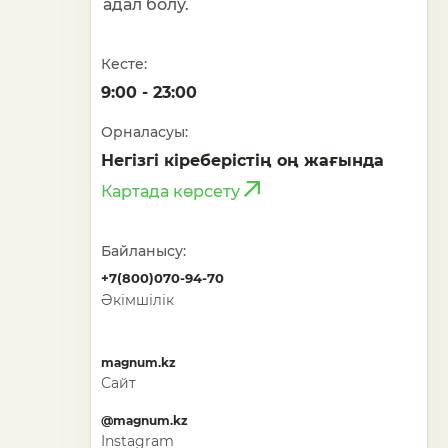
адал болу.
Кесте:
9:00 - 23:00
Орналасуы:
Негізгі кіреберістің оң жағында
Картада көрсету
Байланысу:
+7(800)070-94-70
Әкімшілік
magnum.kz
Сайт
@magnum.kz
Instagram